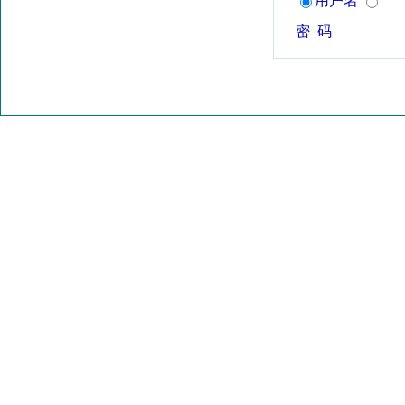
用户名
密 码