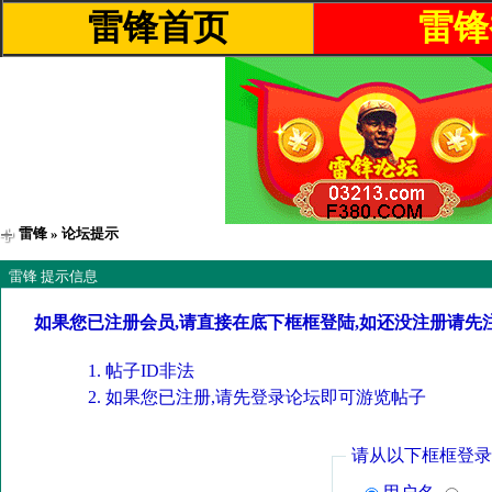
雷锋首页
雷锋
雷锋
» 论坛提示
雷锋 提示信息
如果您已注册会员,请直接在底下框框登陆,如还没注册请先
帖子ID非法
如果您已注册,请先登录论坛即可游览帖子
请从以下框框登录