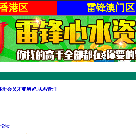
香港区
雷锋澳门区
注册会员才能游览,
联系管理
论坛