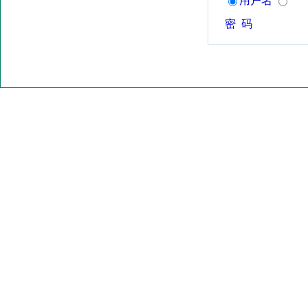
用户名
密 码