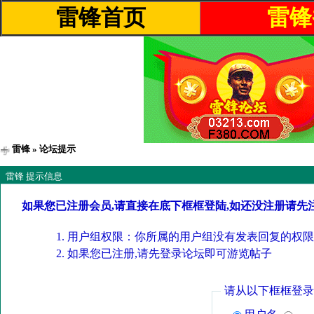
雷锋首页
雷锋
雷锋
» 论坛提示
雷锋 提示信息
如果您已注册会员,请直接在底下框框登陆,如还没注册请先
用户组权限：你所属的用户组没有发表回复的权限
如果您已注册,请先登录论坛即可游览帖子
请从以下框框登录