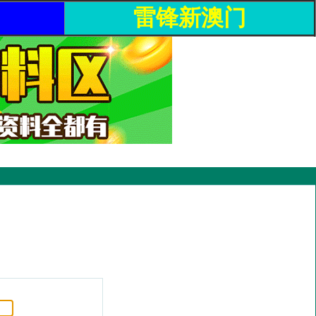
雷锋新澳门