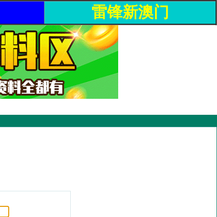
雷锋新澳门