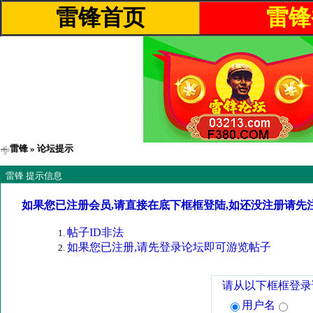
雷锋首页
雷锋
雷锋
» 论坛提示
雷锋 提示信息
如果您已注册会员,请直接在底下框框登陆,如还没注册请先
帖子ID非法
如果您已注册,请先登录论坛即可游览帖子
请从以下框框登录
用户名