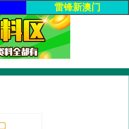
雷锋新澳门