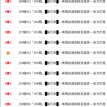
[60错01]『206期』█殺①肖█~~有我在就别轻言放弃~~全力打造
[59错01]『205期』█殺①肖█~~有我在就别轻言放弃~~全力打造
[58错01]『204期』█殺①肖█~~有我在就别轻言放弃~~全力打造
[57错01]『203期』█殺①肖█~~有我在就别轻言放弃~~全力打造
[56错01]『202期』█殺①肖█~~有我在就别轻言放弃~~全力打造
[55错01]『201期』█殺①肖█~~有我在就别轻言放弃~~全力打造
[54错00]『200期』█殺①肖█~~有我在就别轻言放弃~~全力打造
[53错00]『199期』█殺①肖█~~有我在就别轻言放弃~~全力打造
[52错00]『198期』█殺①肖█~~有我在就别轻言放弃~~全力打造
[51错00]『197期』█殺①肖█~~有我在就别轻言放弃~~全力打造
[50错00]『196期』█殺①肖█~~有我在就别轻言放弃~~全力打造