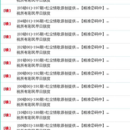
祝所有彩民早日脱贫
[05错01]<197期>红尘情歌原创提供→【精准②码中】←
祝所有彩民早日脱贫
[04错01]<196期>红尘情歌原创提供→【精准②码中】←
祝所有彩民早日脱贫
[03错01]<195期>红尘情歌原创提供→【精准②码中】←
祝所有彩民早日脱贫
[02错00]<194期>红尘情歌原创提供→【精准②码中】←
祝所有彩民早日脱贫
[01错00]<193期>红尘情歌原创提供→【精准②码中】←
祝所有彩民早日脱贫
[00错00]<192期>红尘情歌原创提供→【精准②码中】←
祝所有彩民早日脱贫
[00错00]<191期>红尘情歌原创提供→【精准②码中】←
祝所有彩民早日脱贫
[00错00]<190期>红尘情歌原创提供→【精准②码中】←
祝所有彩民早日脱贫
[10错03]<189期>红尘情歌原创提供→【精准②码中】←
祝所有彩民早日脱贫
[09错03]<188期>红尘情歌原创提供→【精准②码中】←