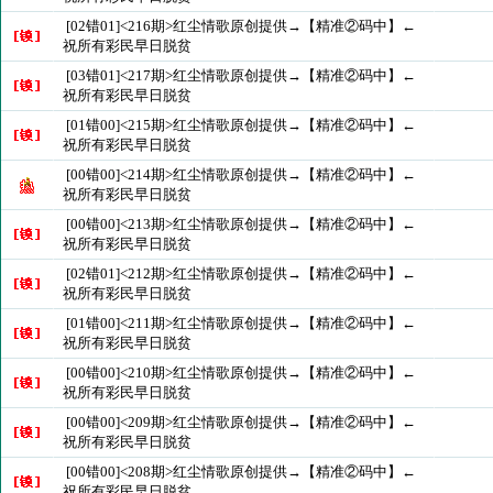
[02错01]<216期>红尘情歌原创提供→【精准②码中】←
祝所有彩民早日脱贫
[03错01]<217期>红尘情歌原创提供→【精准②码中】←
祝所有彩民早日脱贫
[01错00]<215期>红尘情歌原创提供→【精准②码中】←
祝所有彩民早日脱贫
[00错00]<214期>红尘情歌原创提供→【精准②码中】←
祝所有彩民早日脱贫
[00错00]<213期>红尘情歌原创提供→【精准②码中】←
祝所有彩民早日脱贫
[02错01]<212期>红尘情歌原创提供→【精准②码中】←
祝所有彩民早日脱贫
[01错00]<211期>红尘情歌原创提供→【精准②码中】←
祝所有彩民早日脱贫
[00错00]<210期>红尘情歌原创提供→【精准②码中】←
祝所有彩民早日脱贫
[00错00]<209期>红尘情歌原创提供→【精准②码中】←
祝所有彩民早日脱贫
[00错00]<208期>红尘情歌原创提供→【精准②码中】←
祝所有彩民早日脱贫