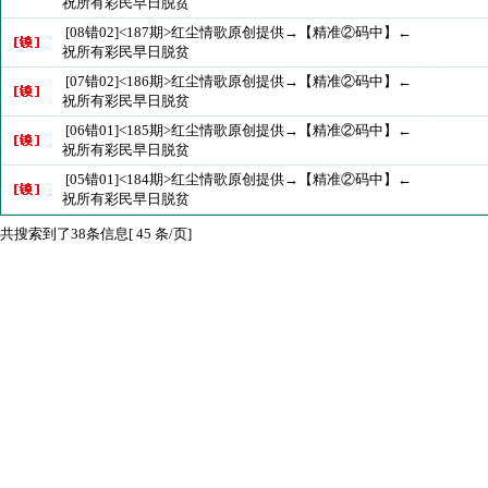
祝所有彩民早日脱贫
[08错02]<187期>红尘情歌原创提供→【精准②码中】←
祝所有彩民早日脱贫
[07错02]<186期>红尘情歌原创提供→【精准②码中】←
祝所有彩民早日脱贫
[06错01]<185期>红尘情歌原创提供→【精准②码中】←
祝所有彩民早日脱贫
[05错01]<184期>红尘情歌原创提供→【精准②码中】←
祝所有彩民早日脱贫
共搜索到了38条信息[ 45 条/页]