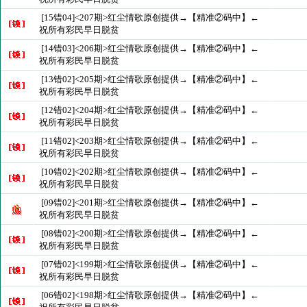
[15错04]<207期>红尘情歌原创提供→【精准②码中】←
祝所有彩民早日脱贫
[14错03]<206期>红尘情歌原创提供→【精准②码中】←
祝所有彩民早日脱贫
[13错02]<205期>红尘情歌原创提供→【精准②码中】←
祝所有彩民早日脱贫
[12错02]<204期>红尘情歌原创提供→【精准②码中】←
祝所有彩民早日脱贫
[11错02]<203期>红尘情歌原创提供→【精准②码中】←
祝所有彩民早日脱贫
[10错02]<202期>红尘情歌原创提供→【精准②码中】←
祝所有彩民早日脱贫
[09错02]<201期>红尘情歌原创提供→【精准②码中】←
祝所有彩民早日脱贫
[08错02]<200期>红尘情歌原创提供→【精准②码中】←
祝所有彩民早日脱贫
[07错02]<199期>红尘情歌原创提供→【精准②码中】←
祝所有彩民早日脱贫
[06错02]<198期>红尘情歌原创提供→【精准②码中】←