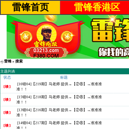
雷锋首页
雷锋香港区
雷锋
» 搜索
主题列表
状态
标题
[16错04]【219期】马老师 提供→【②⑧】→准准准
准！！
[15错04]【218期】马老师 提供→【②⑧】→准准准
准！！
[13错04]【216期】马老师 提供→【②⑧】→准准准
准！！
[14错04]【217期】马老师 提供→【②⑧】→准准准
准！！