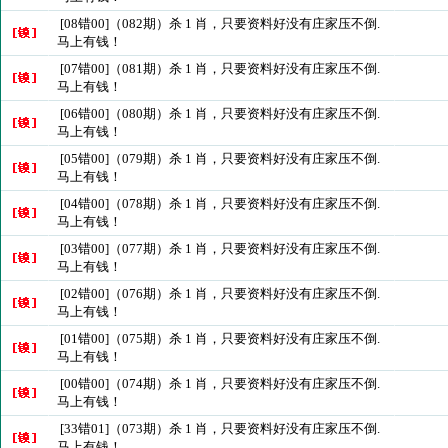
[08错00]（082期）杀 1 肖，只要资料好没有庄家压不倒.
马上有钱！
[07错00]（081期）杀 1 肖，只要资料好没有庄家压不倒.
马上有钱！
[06错00]（080期）杀 1 肖，只要资料好没有庄家压不倒.
马上有钱！
[05错00]（079期）杀 1 肖，只要资料好没有庄家压不倒.
马上有钱！
[04错00]（078期）杀 1 肖，只要资料好没有庄家压不倒.
马上有钱！
[03错00]（077期）杀 1 肖，只要资料好没有庄家压不倒.
马上有钱！
[02错00]（076期）杀 1 肖，只要资料好没有庄家压不倒.
马上有钱！
[01错00]（075期）杀 1 肖，只要资料好没有庄家压不倒.
马上有钱！
[00错00]（074期）杀 1 肖，只要资料好没有庄家压不倒.
马上有钱！
[33错01]（073期）杀 1 肖，只要资料好没有庄家压不倒.
马上有钱！